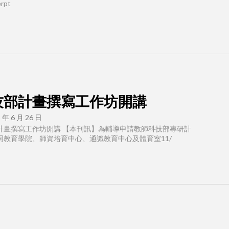
rpt
技部計畫撰寫工作坊開講
 年 6 月 26 日
計畫撰寫工作坊開講 【本刊訊】為輔導申請教師科技部專研計
同教育學院、師資培育中心、通識教育中心及體育室11/